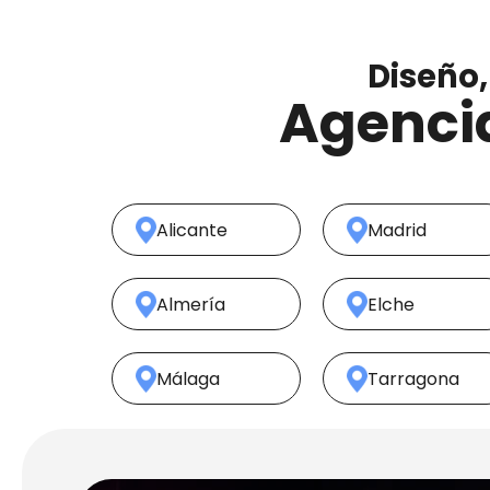
Diseño,
Agencia
Alicante
Madrid
Almería
Elche
Málaga
Tarragona