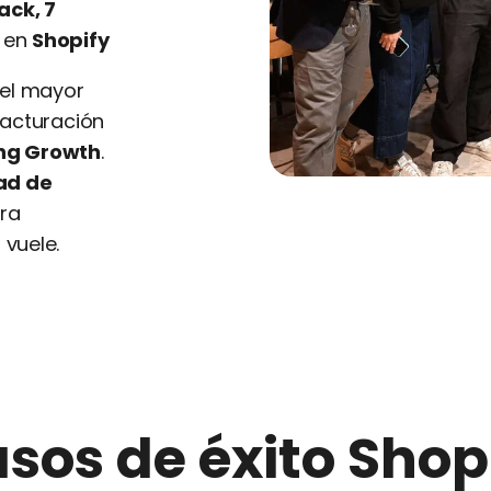
ack, 7
s en
Shopify
el mayor
facturación
ing Growth
.
ad de
ra
 vuele.
sos de éxito Shop