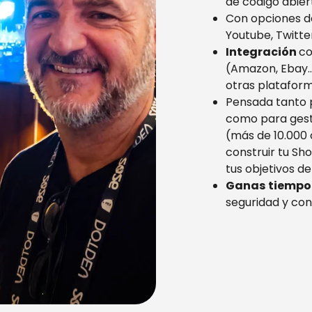
de código abier
Con opciones 
Youtube, Twitter
Integración
co
(Amazon, Ebay…
otras plataform
Pensada tanto
como para gest
(más de 10.000
construir tu Sho
tus objetivos de
Ganas
tiemp
seguridad y cont