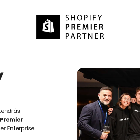
y
tendrás
 Premier
er Enterprise.