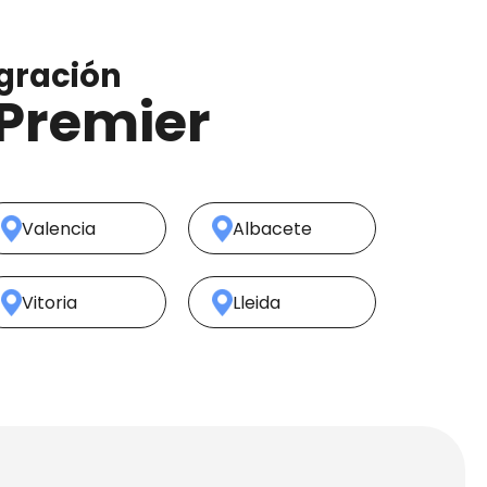
igración
 Premier
Valencia
Albacete
Vitoria
Lleida