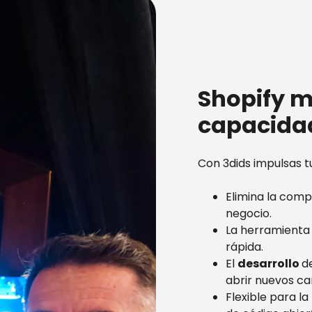
Shopify m
capacida
Con
3dids
impulsas t
Elimina la compl
negocio.
La herramienta e
rápida.
El
desarrollo
d
abrir nuevos ca
Flexible para la